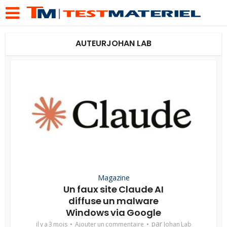
AUTEURJOHAN LAB
Magazine
Un faux site Claude AI
diffuse un malware
Windows via Google
par
il y a 3 mois
Ajouter un commentaire
Johan Lab