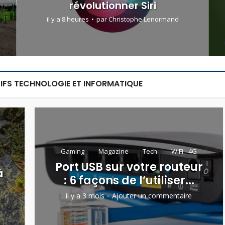
révolutionner Siri
il y a 8 heures
par
Christophe Lenormand
IFS TECHNOLOGIE ET INFORMATIQUE
Gaming
Magazine
Tech
WiFi - 4G
Port USB sur votre routeur
à
: 6 façons de l’utiliser...
il y a 3 mois
Ajouter un commentaire