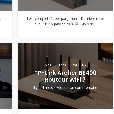
ent
Test complet réalisé par Johan | Dernière mise
à jour le 16 janvier 2026 🏁 L’Avis de...
blog
Tech
WiFi - 4G
k
TP-Link Archer BE400
-
Routeur WiFi 7
il y a 4 mois
Ajouter un commentaire