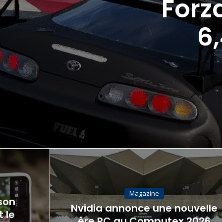
Forz
6,
Magazine
 son
Nvidia annonce une nouvelle
 le
ère PC au Computex 2026