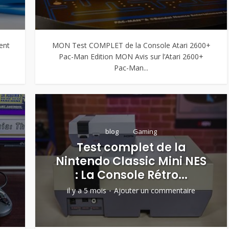
ent
MON Test COMPLET de la Console Atari 2600+
Pac-Man Edition MON Avis sur l’Atari 2600+
Pac-Man...
blog
Gaming
a
Test complet de la
2
Nintendo Classic Mini NES
: La Console Rétro...
il y a 5 mois
Ajouter un commentaire