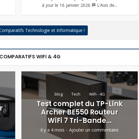
.
à jour le 16 janvier 2026 🏁 L’Avis de...
 Comparatifs Technologie et Informatique !
 COMPARATIFS WIFI & 4G
blog
Tech
WiFi - 4G
Test complet du TP-Link
r
Archer BE550 Routeur
WiFi 7 Tri-Bande...
il y a 4 mois
Ajouter un commentaire