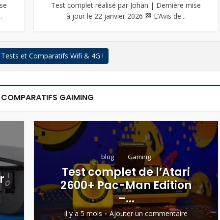
ise
Test complet réalisé par Johan | Dernière mise
.
à jour le 22 janvier 2026 🏁 L’Avis de...
 Tests et Comparatifs Wifi & 4G !
T COMPARATIFS GAIMING
blog
Gaming
Test complet de l’Atari
r
2600+ Pac-Man Edition
–...
il y a 5 mois
Ajouter un commentaire