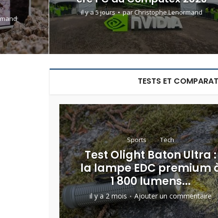
il y a 5 jours
par
Christophe Lenormand
rmand
TESTS ET COMPARAT
Sports
Tech
Test Olight Baton Ultra :
la lampe EDC premium 
1 800 lumens...
il y a 2 mois
Ajouter un commentaire