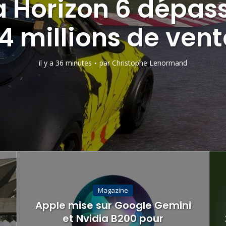
a Horizon 6 dépass
4 millions de ven
il y a 36 minutes
par
Christophe Lenormand
Magazine
Apple mise sur Google Gemini
et Nvidia B200 pour