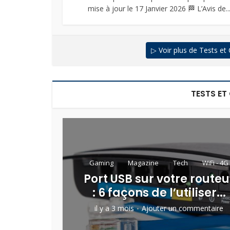
mise à jour le 17 Janvier 2026 🏁 L’Avis de..
▷ Voir plus de Tests et
TESTS ET
Gaming
Magazine
Tech
WiFi - 4G
Port USB sur votre routeu
: 6 façons de l’utiliser...
il y a 3 mois
Ajouter un commentaire