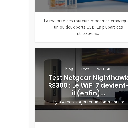
La majorité des routeurs modernes embarqu
un ou deux ports USB. La plupart des
utilisateurs...
blog
Tech
WiFi - 4G
Test Netgear Nighthaw
RS300 : Le WiFi 7 devient
il (enfin)...
il y a 4 mois
Ajouter un commentaire