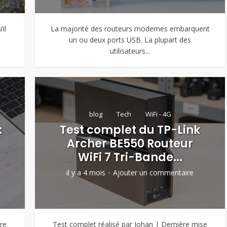
il
La majorité des routeurs modernes embarquent
un ou deux ports USB. La plupart des
utilisateurs...
blog
Tech
WiFi - 4G
:
Test complet du TP-Link
Archer BE550 Routeur
WiFi 7 Tri-Bande...
il y a 4 mois
Ajouter un commentaire
re
Test complet réalisé par Johan | Dernière mise