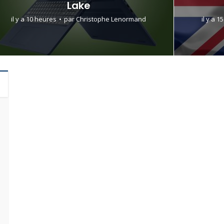
Lake
il y a 10 heures
par
Christophe Lenormand
il y a 