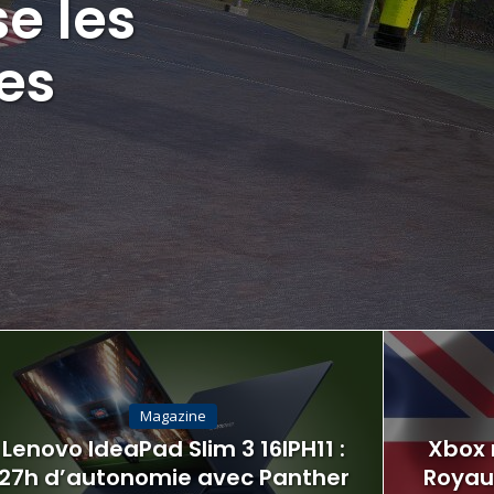
e les
tes
Magazine
Lenovo IdeaPad Slim 3 16IPH11 :
Xbox 
27h d’autonomie avec Panther
Royau