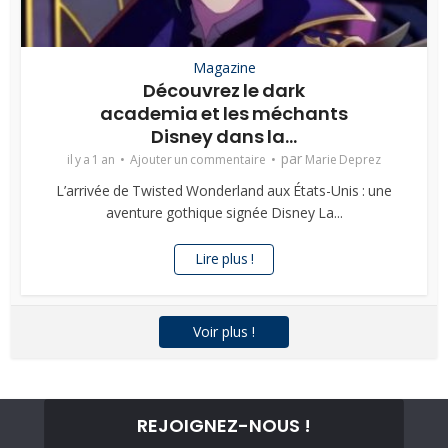
Magazine
Découvrez le dark
academia et les méchants
Disney dans la...
par
il y a 1 an
Ajouter un commentaire
Marie Deprez
L’arrivée de Twisted Wonderland aux États-Unis : une
aventure gothique signée Disney La...
Lire plus !
Voir plus !
REJOIGNEZ-NOUS !