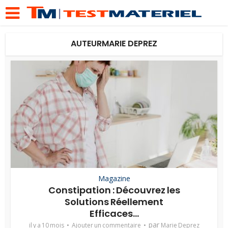
AUTEURMARIE DEPREZ
Magazine
Constipation : Découvrez les
Solutions Réellement
Efficaces...
par
il y a 10 mois
Ajouter un commentaire
Marie Deprez