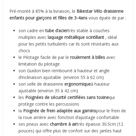
Pré-monté à 85% à la livraison, le
Bikestar Vélo draisienne
enfants pour garçons et filles de 3-4ans
vous épate de par :
son cadre en
tube d’acier
très stable à couches
multiples avec
laquage métallique scintillant
, idéal
pour les petits turbulents car ils sont résistants aux
chocs
le Pilotage facile de par le
roulement à billes
avec
limitation du pilotage
son Guidon bien rembourré à hauteur et angle
d’inclinaison ajustable (environ 55 à 62 cm)
son selle de draisienne
ergonomique
à hauteur
ajustable (environ 35 à 42 cm)
les
Poignées de sécurité certifiées sans toxine
qui
protège contre les percussions
la
Poignée de frein adaptée aux gamins
pour le frein de
la roue arrière avec fonction d’ajustage confortable
ses pneus avec
chambre à air
très épaisse 30.5cm (12
pouces) qui offre plus de confort sur des jantes haut