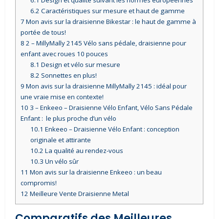
6.1
Design et qualité suivant les normes européennes
6.2
Caractéristiques sur mesure et haut de gamme
7
Mon avis sur la draisienne Bikestar : le haut de gamme à
portée de tous!
8
2 – MillyMally 2145 Vélo sans pédale, draisienne pour
enfant avec roues 10 pouces
8.1
Design et vélo sur mesure
8.2
Sonnettes en plus!
9
Mon avis sur la draisienne MillyMally 2145 : idéal pour
une vraie mise en contexte!
10
3 – Enkeeo – Draisienne Vélo Enfant, Vélo Sans Pédale
Enfant : le plus proche d’un vélo
10.1
Enkeeo – Draisienne Vélo Enfant : conception
originale et attirante
10.2
La qualité au rendez-vous
10.3
Un vélo sûr
11
Mon avis sur la draisienne Enkeeo : un beau
compromis!
12
Meilleure Vente Draisienne Metal
Comparatifs des Meilleures