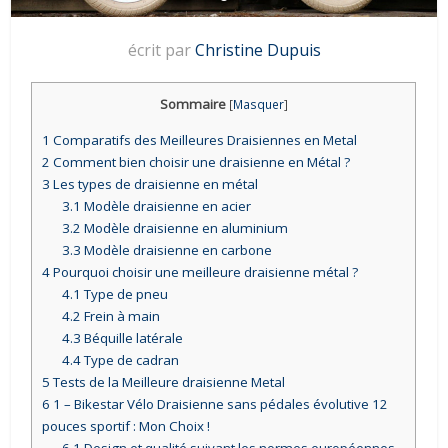
écrit par
Christine Dupuis
Sommaire
[
Masquer
]
1
Comparatifs des Meilleures Draisiennes en Metal
2
Comment bien choisir une draisienne en Métal ?
3
Les types de draisienne en métal
3.1
Modèle draisienne en acier
3.2
Modèle draisienne en aluminium
3.3
Modèle draisienne en carbone
4
Pourquoi choisir une meilleure draisienne métal ?
4.1
Type de pneu
4.2
Frein à main
4.3
Béquille latérale
4.4
Type de cadran
5
Tests de la Meilleure draisienne Metal
6
1 – Bikestar Vélo Draisienne sans pédales évolutive 12
pouces sportif : Mon Choix !