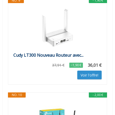
NO. 9
- 1,90 €
Cudy LT300 Nouveau Routeur avec...
36,01 €
37,91 €
−1,90 €
Voir l'offre!
NO. 10
- 2,00 €