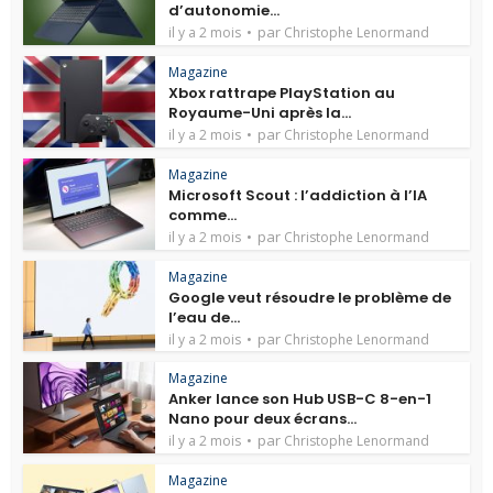
d’autonomie...
par
il y a 2 mois
Christophe Lenormand
Magazine
Xbox rattrape PlayStation au
Royaume-Uni après la...
par
il y a 2 mois
Christophe Lenormand
Magazine
Microsoft Scout : l’addiction à l’IA
comme...
par
il y a 2 mois
Christophe Lenormand
Magazine
Google veut résoudre le problème de
l’eau de...
par
il y a 2 mois
Christophe Lenormand
Magazine
Anker lance son Hub USB-C 8-en-1
Nano pour deux écrans...
par
il y a 2 mois
Christophe Lenormand
Magazine