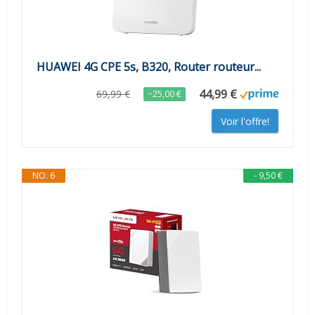
HUAWEI 4G CPE 5s, B320, Router routeur...
44,99 €
69,99 €
−25,00 €
Voir l'offre!
NO. 6
- 9,50 €