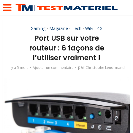
Gaming
Magazine
Tech
WiFi - 4G
•
•
•
Port USB sur votre
routeur : 6 façons de
l’utiliser vraiment !
par
il y a 5 mois
Ajouter un commentaire
Christophe Lenormand