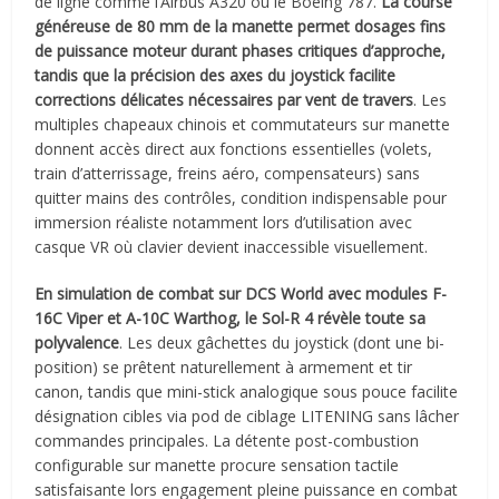
de ligne comme l’Airbus A320 ou le Boeing 787.
La course
généreuse de 80 mm de la manette permet dosages fins
de puissance moteur durant phases critiques d’approche,
tandis que la précision des axes du joystick facilite
corrections délicates nécessaires par vent de travers
. Les
multiples chapeaux chinois et commutateurs sur manette
donnent accès direct aux fonctions essentielles (volets,
train d’atterrissage, freins aéro, compensateurs) sans
quitter mains des contrôles, condition indispensable pour
immersion réaliste notamment lors d’utilisation avec
casque VR où clavier devient inaccessible visuellement.
En simulation de combat sur DCS World avec modules F-
16C Viper et A-10C Warthog, le Sol-R 4 révèle toute sa
polyvalence
. Les deux gâchettes du joystick (dont une bi-
position) se prêtent naturellement à armement et tir
canon, tandis que mini-stick analogique sous pouce facilite
désignation cibles via pod de ciblage LITENING sans lâcher
commandes principales. La détente post-combustion
configurable sur manette procure sensation tactile
satisfaisante lors engagement pleine puissance en combat