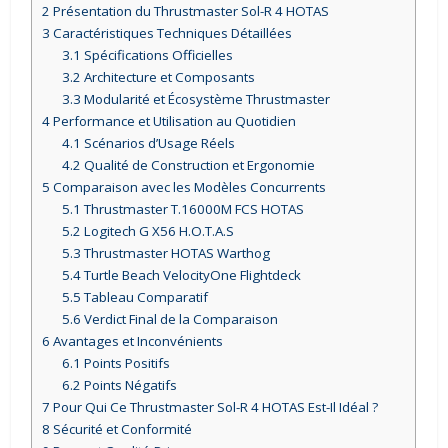
2
Présentation du Thrustmaster Sol-R 4 HOTAS
3
Caractéristiques Techniques Détaillées
3.1
Spécifications Officielles
3.2
Architecture et Composants
3.3
Modularité et Écosystème Thrustmaster
4
Performance et Utilisation au Quotidien
4.1
Scénarios d’Usage Réels
4.2
Qualité de Construction et Ergonomie
5
Comparaison avec les Modèles Concurrents
5.1
Thrustmaster T.16000M FCS HOTAS
5.2
Logitech G X56 H.O.T.A.S
5.3
Thrustmaster HOTAS Warthog
5.4
Turtle Beach VelocityOne Flightdeck
5.5
Tableau Comparatif
5.6
Verdict Final de la Comparaison
6
Avantages et Inconvénients
6.1
Points Positifs
6.2
Points Négatifs
7
Pour Qui Ce Thrustmaster Sol-R 4 HOTAS Est-Il Idéal ?
8
Sécurité et Conformité