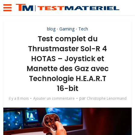
blog
Gaming
Tech
•
•
Test complet du
Thrustmaster Sol-R 4
HOTAS – Joystick et
Manette des Gaz avec
Technologie H.E.A.R.T
16-bit
par
il y a 8 mois
Ajouter un commentaire
Christophe Lenormand