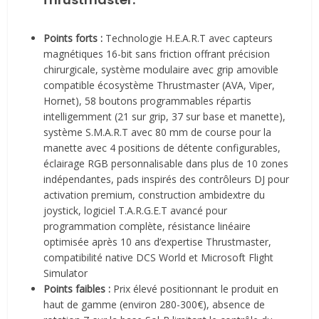
Points forts :
Technologie H.E.A.R.T avec capteurs
magnétiques 16-bit sans friction offrant précision
chirurgicale, système modulaire avec grip amovible
compatible écosystème Thrustmaster (AVA, Viper,
Hornet), 58 boutons programmables répartis
intelligemment (21 sur grip, 37 sur base et manette),
système S.M.A.R.T avec 80 mm de course pour la
manette avec 4 positions de détente configurables,
éclairage RGB personnalisable dans plus de 10 zones
indépendantes, pads inspirés des contrôleurs DJ pour
activation premium, construction ambidextre du
joystick, logiciel T.A.R.G.E.T avancé pour
programmation complète, résistance linéaire
optimisée après 10 ans d’expertise Thrustmaster,
compatibilité native DCS World et Microsoft Flight
Simulator
Points faibles :
Prix élevé positionnant le produit en
haut de gamme (environ 280-300€), absence de