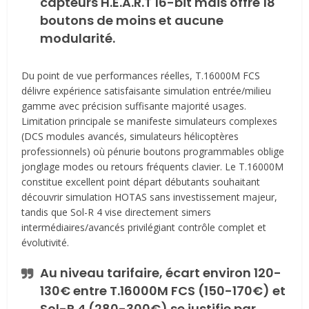
capteurs H.E.A.R.T 16-bit mais offre 18
boutons de moins et aucune
modularité.
Du point de vue performances réelles, T.16000M FCS
délivre expérience satisfaisante simulation entrée/milieu
gamme avec précision suffisante majorité usages.
Limitation principale se manifeste simulateurs complexes
(DCS modules avancés, simulateurs hélicoptères
professionnels) où pénurie boutons programmables oblige
jonglage modes ou retours fréquents clavier. Le T.16000M
constitue excellent point départ débutants souhaitant
découvrir simulation HOTAS sans investissement majeur,
tandis que Sol-R 4 vise directement simers
intermédiaires/avancés privilégiant contrôle complet et
évolutivité.
Au niveau tarifaire, écart environ 120-
130€ entre T.16000M FCS (150-170€) et
Sol-R 4 (280-300€) se justifie par