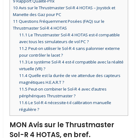
9
Rapport Qualité-Prix
10
Avis sur le Thrustmaster Sol-R 4 HOTAS – Joystick et
Manette des Gaz pour PC
11
Questions Fréquemment Posées (FAQ) sur le
Thrustmaster Sol-R 4 HOTAS
11.1
Le Thrustmaster Sol-R 4 HOTAS est-il compatible
avec tous les simulateurs de vol PC ?
11.2
Peut-on utiliser le Sol-R 4 sans palonnier externe
pour contrôler le lacet ?
11.3
Le système Sol-R 4 est-il compatible avec la réalité
virtuelle (VR) ?
11.4
Quelle est la durée de vie attendue des capteurs
magnétiques H.E.A.R.T ?
11.5
Peut-on combiner le Sol-R 4 avec d’autres
périphériques Thrustmaster ?
11.6
Le Sol-R 4 nécessite-t-il calibration manuelle
régulière ?
MON Avis sur le Thrustmaster
Sol-R 4 HOTAS, en bref.