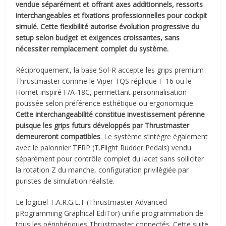
vendue séparément et offrant axes additionnels, ressorts
interchangeables et fixations professionnelles pour cockpit
simulé. Cette flexibilité autorise évolution progressive du
setup selon budget et exigences croissantes, sans
nécessiter remplacement complet du système.
Réciproquement, la base Sol-R accepte les grips premium
Thrustmaster comme le Viper TQS réplique F-16 ou le
Hornet inspiré F/A-18C, permettant personnalisation
poussée selon préférence esthétique ou ergonomique.
Cette interchangeabilité constitue investissement pérenne
puisque les grips futurs développés par Thrustmaster
demeureront compatibles
. Le système s’intègre également
avec le palonnier TFRP (T.Flight Rudder Pedals) vendu
séparément pour contrôle complet du lacet sans solliciter
la rotation Z du manche, configuration privilégiée par
puristes de simulation réaliste.
Le logiciel T.A.R.G.E.T (Thrustmaster Advanced
pRogramming Graphical EdiTor) unifie programmation de
tous les périphériques Thrustmaster connectés. Cette suite