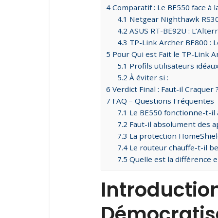
4
Comparatif : Le BE550 face à 
4.1
Netgear Nighthawk RS300 
4.2
ASUS RT-BE92U : L’Alter
4.3
TP-Link Archer BE800 : L
5
Pour Qui est Fait le TP-Link 
5.1
Profils utilisateurs idéaux
5.2
À éviter si :
6
Verdict Final : Faut-il Craquer 
7
FAQ – Questions Fréquentes
7.1
Le BE550 fonctionne-t-il 
7.2
Faut-il absolument des app
7.3
La protection HomeShield 
7.4
Le routeur chauffe-t-il b
7.5
Quelle est la différence 
Introduction
Démocratisa