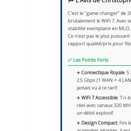
C’est le “game changer” de 
brutalement le WiFi 7. Avec s
stabilité exemplaire en MLO,
Ce n’est pas le plus puissant 
rapport qualité/prix pour fib
✅ Les Points Forts
➕
Connectique Royale
: 5
2.5 Gbps (1 WAN + 4 LAN
jamais vu à ce tarif.
➕
WiFi 7 Accessible
: Tri-
réel avec canaux 320 MH
un débit explosif.
➕
Design Compact
: Fini l
araignées géantes, il es