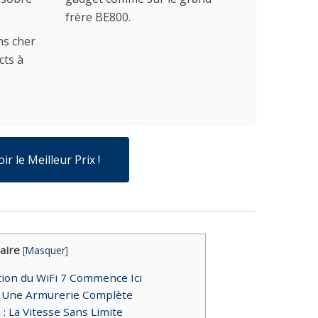
frère BE800.
ns cher
cts à
oir le Meilleur Prix !
ire
[
Masquer
]
tion du WiFi 7 Commence Ici
: Une Armurerie Complète
: La Vitesse Sans Limite