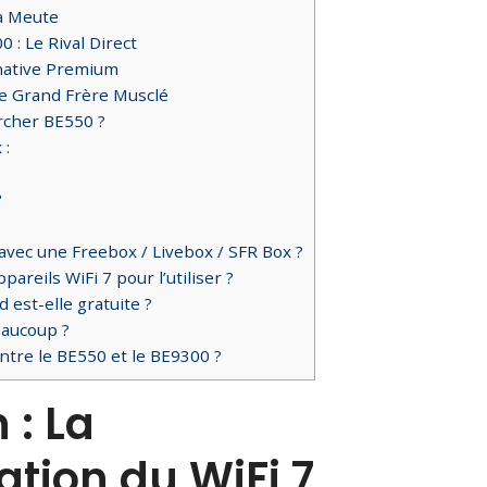
la Meute
: Le Rival Direct
native Premium
e Grand Frère Musclé
Archer BE550 ?
 :
?
avec une Freebox / Livebox / SFR Box ?
areils WiFi 7 pour l’utiliser ?
est-elle gratuite ?
eaucoup ?
entre le BE550 et le BE9300 ?
 : La
tion du WiFi 7