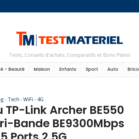
Tests, Conseils d'achats, Comparatifs et Bons Plans!
é – Beauté
Maison
Enfants
Sport
Auto
Bric
og
Tech
WiFi - 4G
•
•
u TP-Link Archer BE550
 Tri-Bande BE9300Mbps
5 Ports 2.5G