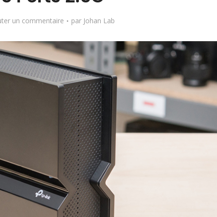
uter un commentaire
par
Johan Lab