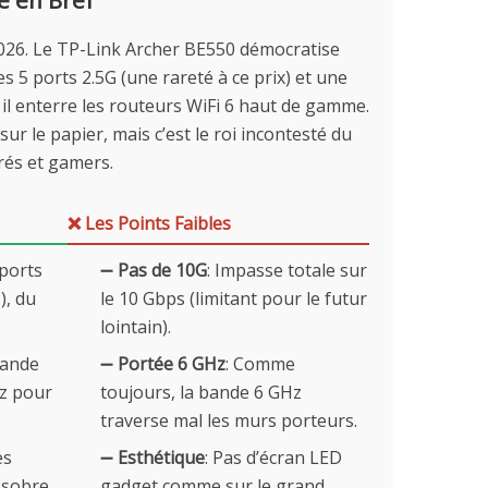
2026. Le TP-Link Archer BE550 démocratise
es 5 ports 2.5G (une rareté à ce prix) et une
 il enterre les routeurs WiFi 6 haut de gamme.
sur le papier, mais c’est le roi incontesté du
rés et gamers.
❌ Les Points Faibles
 ports
➖
Pas de 10G
: Impasse totale sur
), du
le 10 Gbps (limitant pour le futur
lointain).
bande
➖
Portée 6 GHz
: Comme
z pour
toujours, la bande 6 GHz
traverse mal les murs porteurs.
es
➖
Esthétique
: Pas d’écran LED
t sobre
gadget comme sur le grand