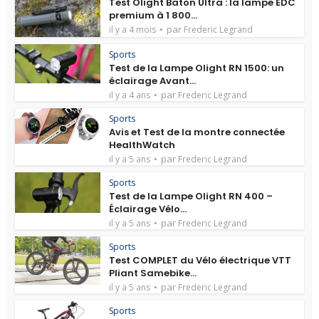
Test Olight Baton Ultra : la lampe EDC
premium à 1 800...
par
il y a 4 mois
Frederic Legrand
Sports
Test de la Lampe Olight RN 1500: un
éclairage Avant...
par
il y a 4 ans
Frederic Legrand
Sports
Avis et Test de la montre connectée
HealthWatch
par
il y a 5 ans
Frederic Legrand
Sports
Test de la Lampe Olight RN 400 –
Éclairage Vélo...
par
il y a 5 ans
Frederic Legrand
Sports
Test COMPLET du Vélo électrique VTT
Pliant Samebike...
par
il y a 5 ans
Frederic Legrand
Sports