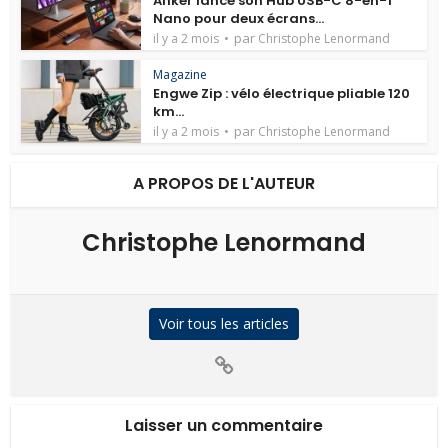
Anker lance son Hub USB-C 8-en-1
Nano pour deux écrans...
par
il y a 2 mois
Christophe Lenormand
Magazine
Engwe Zip : vélo électrique pliable 120
km...
par
il y a 2 mois
Christophe Lenormand
A PROPOS DE L'AUTEUR
Christophe Lenormand
Voir tous les articles
Laisser un commentaire