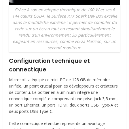
Grâce à son enveloppe thermique de 100 W et ses 6
144 cœurs CUDA, le Surface RTX Spark Dev Box excelle
dans le multitâche extrême : il permet de compiler du
code sur un écran tout en testant simultanément le
rendu d’un environnement 3D particulièrement
exigeant en ressources, comme Forza Horizon, sur un
second moniteur.
Configuration technique et
connectique
Microsoft a équipé ce mini-PC de 128 GB de mémoire
unifiée, un point crucial pour les développeurs et créateurs
de contenu. Le boîtier en aluminium intègre une
connectique complète comprenant une prise jack 3,5 mm,
un port Ethernet, un port HDMI, deux ports USB Type-A et
deux ports USB Type-C.
Cette connectique étendue représente un avantage