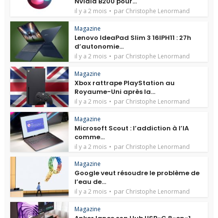
Nvidia B200 pour...
par
il y a 2 mois
Christophe Lenormand
Magazine
Lenovo IdeaPad Slim 3 16IPH11 : 27h
d’autonomie...
par
il y a 2 mois
Christophe Lenormand
Magazine
Xbox rattrape PlayStation au
Royaume-Uni après la...
par
il y a 2 mois
Christophe Lenormand
Magazine
Microsoft Scout : l’addiction à l’IA
comme...
par
il y a 2 mois
Christophe Lenormand
Magazine
Google veut résoudre le problème de
l’eau de...
par
il y a 2 mois
Christophe Lenormand
Magazine