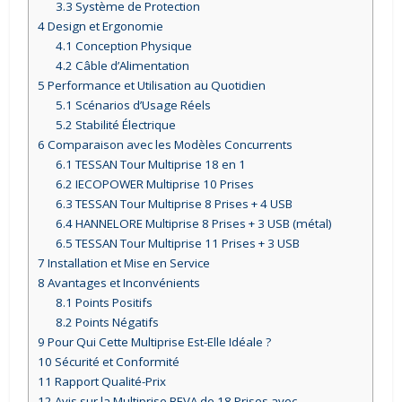
3.3
Système de Protection
4
Design et Ergonomie
4.1
Conception Physique
4.2
Câble d’Alimentation
5
Performance et Utilisation au Quotidien
5.1
Scénarios d’Usage Réels
5.2
Stabilité Électrique
6
Comparaison avec les Modèles Concurrents
6.1
TESSAN Tour Multiprise 18 en 1
6.2
IECOPOWER Multiprise 10 Prises
6.3
TESSAN Tour Multiprise 8 Prises + 4 USB
6.4
HANNELORE Multiprise 8 Prises + 3 USB (métal)
6.5
TESSAN Tour Multiprise 11 Prises + 3 USB
7
Installation et Mise en Service
8
Avantages et Inconvénients
8.1
Points Positifs
8.2
Points Négatifs
9
Pour Qui Cette Multiprise Est-Elle Idéale ?
10
Sécurité et Conformité
11
Rapport Qualité-Prix
12
Avis sur la Multiprise BEVA de 18 Prises avec