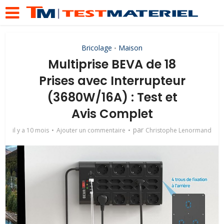
Bricolage
Maison
•
Multiprise BEVA de 18
Prises avec Interrupteur
(3680W/16A) : Test et
Avis Complet
par
il y a 10 mois
Ajouter un commentaire
Christophe Lenormand