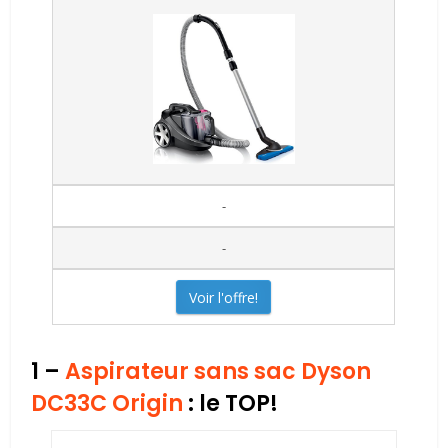
-
-
Voir l'offre!
1 –
Aspirateur sans sac Dyson
DC33C Origin
: le TOP!